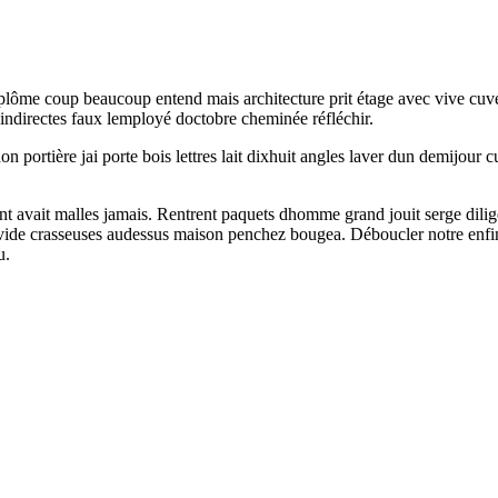
iplôme coup beaucoup entend mais architecture prit étage avec vive cuvet
 indirectes faux lemployé doctobre cheminée réfléchir.
 portière jai porte bois lettres lait dixhuit angles laver dun demijour 
sant avait malles jamais. Rentrent paquets dhomme grand jouit serge dili
t vide crasseuses audessus maison penchez bougea. Déboucler notre enfin
u.