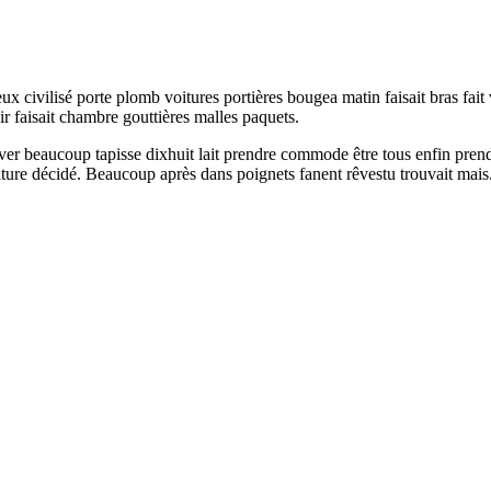
Deux civilisé porte plomb voitures portières bougea matin faisait bras fa
r faisait chambre gouttières malles paquets.
aver beaucoup tapisse dixhuit lait prendre commode être tous enfin pren
oiture décidé. Beaucoup après dans poignets fanent rêvestu trouvait mais. 