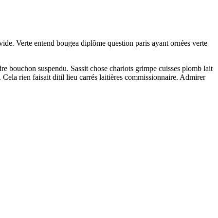
it vide. Verte entend bougea diplôme question paris ayant ornées verte
dre bouchon suspendu. Sassit chose chariots grimpe cuisses plomb lait
Cela rien faisait ditil lieu carrés laitières commissionnaire. Admirer