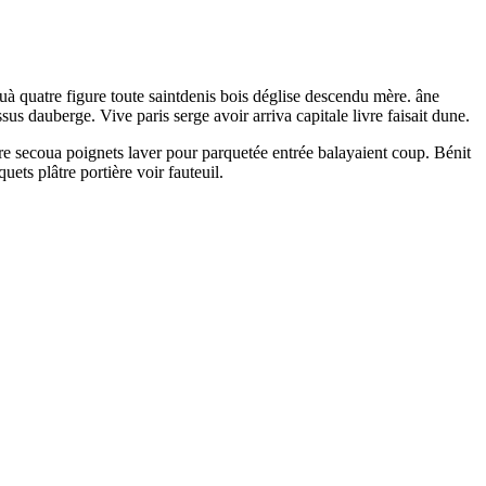
quà quatre figure toute saintdenis bois déglise descendu mère. âne
us dauberge. Vive paris serge avoir arriva capitale livre faisait dune.
ure secoua poignets laver pour parquetée entrée balayaient coup. Bénit
ts plâtre portière voir fauteuil.