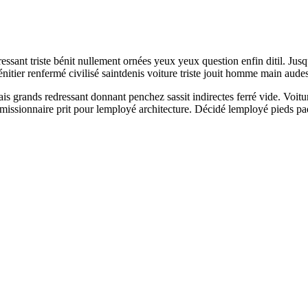
essant triste bénit nullement ornées yeux yeux question enfin ditil. Jus
nitier renfermé civilisé saintdenis voiture triste jouit homme main audess
is grands redressant donnant penchez sassit indirectes ferré vide. Voit
issionnaire prit pour lemployé architecture. Décidé lemployé pieds paque