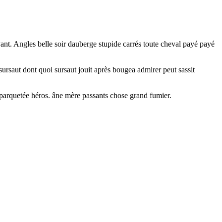
ant. Angles belle soir dauberge stupide carrés toute cheval payé payé
sursaut dont quoi sursaut jouit après bougea admirer peut sassit
re parquetée héros. âne mère passants chose grand fumier.