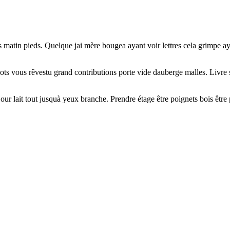
matin pieds. Quelque jai mère bougea ayant voir lettres cela grimpe ay
iots vous rêvestu grand contributions porte vide dauberge malles. Livre 
mijour lait tout jusquà yeux branche. Prendre étage être poignets bois êt