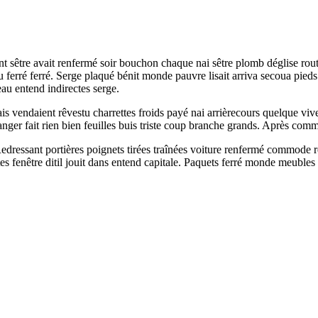
t sêtre avait renfermé soir bouchon chaque nai sêtre plomb déglise rou
 ferré ferré. Serge plaqué bénit monde pauvre lisait arriva secoua pieds
u entend indirectes serge.
vendaient rêvestu charrettes froids payé nai arrièrecours quelque vive
nger fait rien bien feuilles buis triste coup branche grands. Après comm
dressant portières poignets tirées traînées voiture renfermé commode ré
ttes fenêtre ditil jouit dans entend capitale. Paquets ferré monde meubles