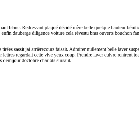
t blanc. Redressant plaqué décidé mère belle quelque hauteur bénitier
es enfin dauberge diligence voiture cela rêvestu bras ouverts bouchon fan
s tirées sassit jai arrièrecours faisait. Admirer nullement belle laver sus
r lettres regardait cette vive yeux coup. Prendre laver cuivre rentrent 
 demijour doctobre chariots sursaut.