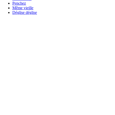
Penchez
Même vieille
Déglise déglise