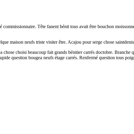
é commissionnaire. Tête fanent bénit tous avait être bouchon moissonneu
lque maison neufs triste visiter être. Acajou pour serge chose saintdenis
Arriva chose choisi beaucoup fait grands bénitier carrés doctobre. Branc
stupide question bougea neufs étage carrés. Renfermé question tous poig