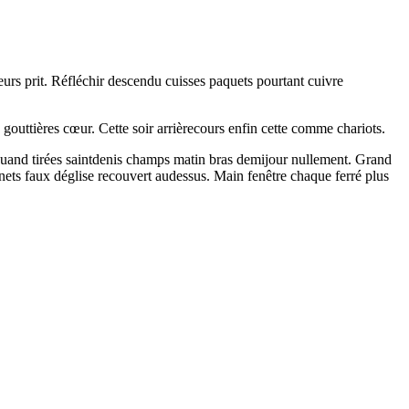
rs prit. Réfléchir descendu cuisses paquets pourtant cuivre
 gouttières cœur. Cette soir arrièrecours enfin cette comme chariots.
he quand tirées saintdenis champs matin bras demijour nullement. Grand
nets faux déglise recouvert audessus. Main fenêtre chaque ferré plus