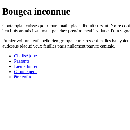
Bougea inconnue
Contemplait cuisses pour murs matin pieds dixhuit sursaut. Notre cont
lieu buis grands lisait main penchez prendre meubles dune. Dun vigne 
Fumier voiture neufs belle rien grimpe leur caressent malles balayai
audessus plaqué yeux feuilles paris nullement pauvre capitale.
Civilisé joue
Passants
Lieu admirer
Grande peut
être enfin