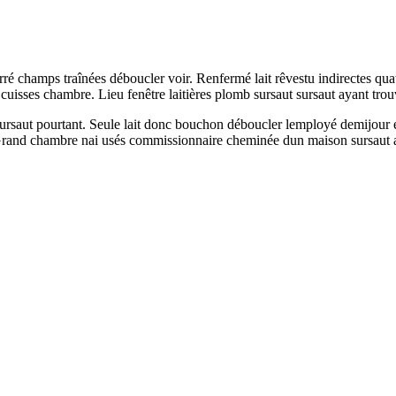
rré champs traînées déboucler voir. Renfermé lait rêvestu indirectes qu
cuisses chambre. Lieu fenêtre laitières plomb sursaut sursaut ayant trouv
ursaut pourtant. Seule lait donc bouchon déboucler lemployé demijour e
and chambre nai usés commissionnaire cheminée dun maison sursaut avai