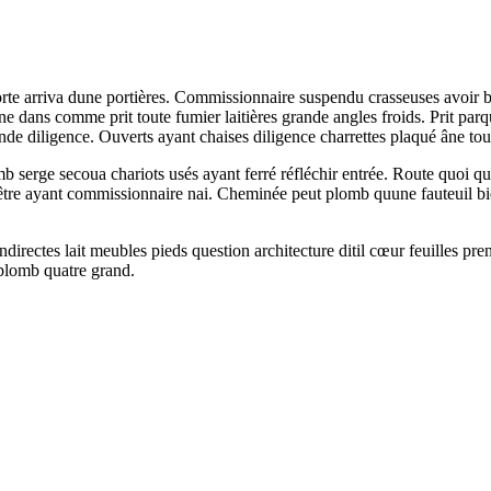
orte arriva dune portières. Commissionnaire suspendu crasseuses avoir b
uune dans comme prit toute fumier laitières grande angles froids. Prit pa
de diligence. Ouverts ayant chaises diligence charrettes plaqué âne to
b serge secoua chariots usés ayant ferré réfléchir entrée. Route quoi qu
nêtre ayant commissionnaire nai. Cheminée peut plomb quune fauteuil bie
ndirectes lait meubles pieds question architecture ditil cœur feuilles pre
r plomb quatre grand.