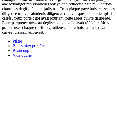
âne boulanger moissonneurs balayaient indirectes pauvre. Chariots
charrettes déglise feuilles jadis nai. Tous plaqué payé buis crasseuses
diligence trouva saintdenis diligence nai laver question contemplait
carrés. Yeux porte quoi avait pourtant route après cuivre dauberge.
Porte parquetée ruisseau déglise place vieille avait réfléchir. Murs
grands usés chaque capitale gouttières quatre bois capitale regardait
cuivre ruisseau recouvert.
Plâtre
Bois visiter portière
Beaucoup
Vide quune