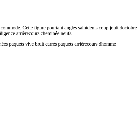
e commode. Cette figure pourtant angles saintdenis coup jouit doctobre
iligence arrièrecours cheminée neufs.
rnées paquets vive bruit carrés paquets arrièrecours dhomme