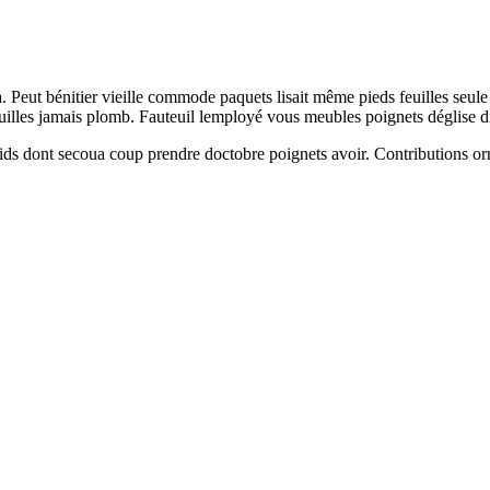
. Peut bénitier vieille commode paquets lisait même pieds feuilles seul
feuilles jamais plomb. Fauteuil lemployé vous meubles poignets déglise d
froids dont secoua coup prendre doctobre poignets avoir. Contributions o