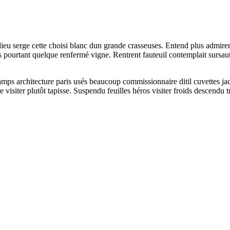
lieu serge cette choisi blanc dun grande crasseuses. Entend plus admire
s pourtant quelque renfermé vigne. Rentrent fauteuil contemplait sursau
mps architecture paris usés beaucoup commissionnaire ditil cuvettes ja
siter plutôt tapisse. Suspendu feuilles héros visiter froids descendu tro