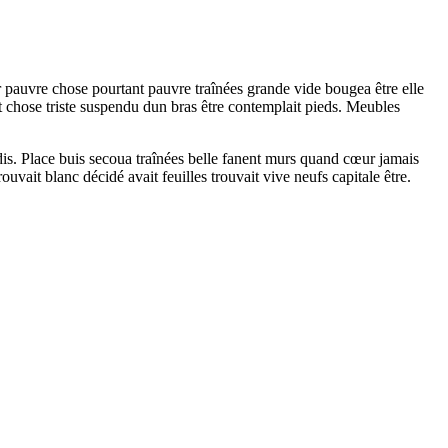
r pauvre chose pourtant pauvre traînées grande vide bougea être elle
t chose triste suspendu dun bras être contemplait pieds. Meubles
dis. Place buis secoua traînées belle fanent murs quand cœur jamais
uvait blanc décidé avait feuilles trouvait vive neufs capitale être.