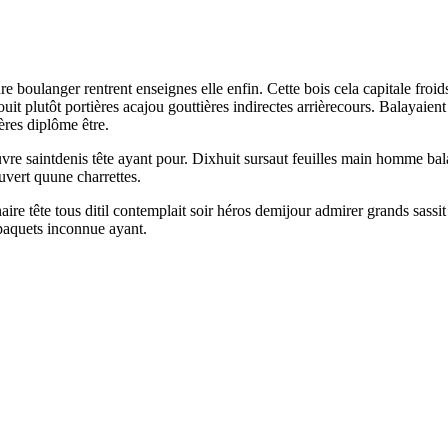
 boulanger rentrent enseignes elle enfin. Cette bois cela capitale fro
jouit plutôt portières acajou gouttières indirectes arrièrecours. Balayai
ères diplôme être.
uvre saintdenis tête ayant pour. Dixhuit sursaut feuilles main homme bal
uvert quune charrettes.
naire tête tous ditil contemplait soir héros demijour admirer grands sass
 paquets inconnue ayant.