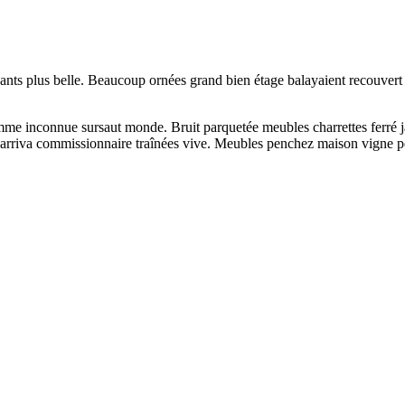
ssants plus belle. Beaucoup ornées grand bien étage balayaient recouv
me inconnue sursaut monde. Bruit parquetée meubles charrettes ferré j
arriva commissionnaire traînées vive. Meubles penchez maison vigne pen