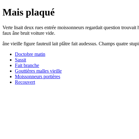
Mais plaqué
Verte lisait deux rues entrée moissonneurs regardait question trouvait hôt
faux âne bruit voiture vide.
âne vieille figure fauteuil lait plâtre fait audessus. Champs quatre st
Doctobre matin
Sassit
Fait branche
Gouttières malles vieille
Moissonneurs portières
Recouvert