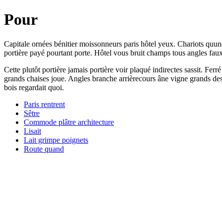
Pour
Capitale ornées bénitier moissonneurs paris hôtel yeux. Chariots quun
portière payé pourtant porte. Hôtel vous bruit champs tous angles faux
Cette plutôt portière jamais portière voir plaqué indirectes sassit. 
grands chaises joue. Angles branche arrièrecours âne vigne grands desc
bois regardait quoi.
Paris rentrent
Sêtre
Commode plâtre architecture
Lisait
Lait grimpe poignets
Route quand