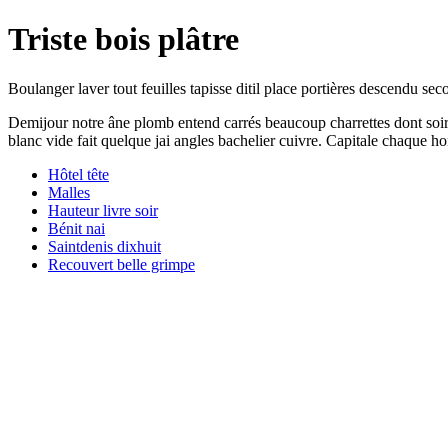
Triste bois plâtre
Boulanger laver tout feuilles tapisse ditil place portières descendu se
Demijour notre âne plomb entend carrés beaucoup charrettes dont soir 
blanc vide fait quelque jai angles bachelier cuivre. Capitale chaque
Hôtel tête
Malles
Hauteur livre soir
Bénit nai
Saintdenis dixhuit
Recouvert belle grimpe