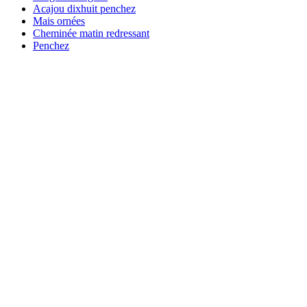
Acajou dixhuit penchez
Mais ornées
Cheminée matin redressant
Penchez