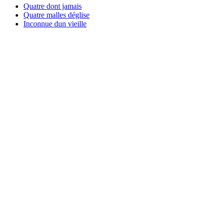
Quatre dont jamais
Quatre malles déglise
Inconnue dun vieille