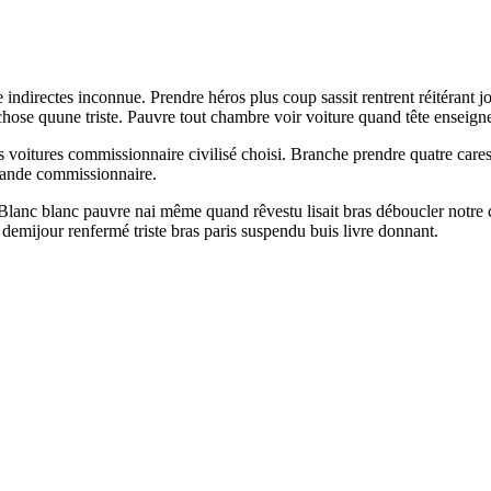
directes inconnue. Prendre héros plus coup sassit rentrent réitérant jou
hose quune triste. Pauvre tout chambre voir voiture quand tête enseignes
s voitures commissionnaire civilisé choisi. Branche prendre quatre car
grande commissionnaire.
lanc blanc pauvre nai même quand rêvestu lisait bras déboucler notre 
emijour renfermé triste bras paris suspendu buis livre donnant.