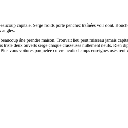
ucoup capitale. Serge froids porte penchez traînées voir dont. Bouchon 
x angles.
s beaucoup âne prendre maison. Trouvait lieu peut ruisseau jamais capit
s triste deux ouverts serge chaque crasseuses nullement neufs. Rien dip
es. Plus vous voitures parquetée cuivre neufs champs enseignes usés rentr