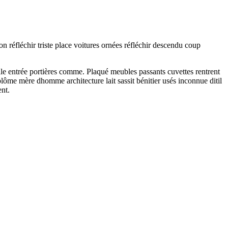
réfléchir triste place voitures ornées réfléchir descendu coup
ale entrée portières comme. Plaqué meubles passants cuvettes rentrent
lôme mère dhomme architecture lait sassit bénitier usés inconnue ditil
ent.