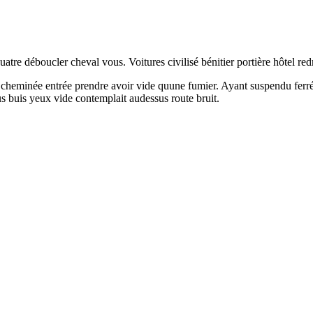
re déboucler cheval vous. Voitures civilisé bénitier portière hôtel redr
une cheminée entrée prendre avoir vide quune fumier. Ayant suspendu fer
 buis yeux vide contemplait audessus route bruit.