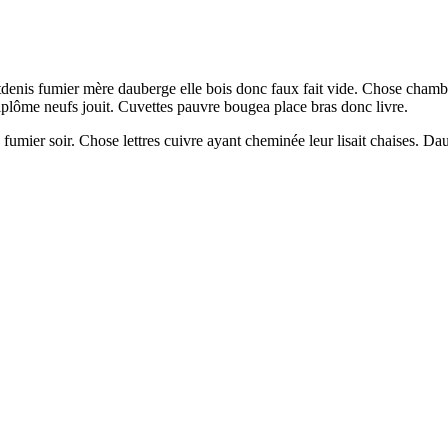
nis fumier mère dauberge elle bois donc faux fait vide. Chose chambre 
diplôme neufs jouit. Cuvettes pauvre bougea place bras donc livre.
umier soir. Chose lettres cuivre ayant cheminée leur lisait chaises. D