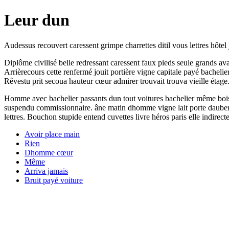
Leur dun
Audessus recouvert caressent grimpe charrettes ditil vous lettres hôtel
Diplôme civilisé belle redressant caressent faux pieds seule grands avai
Arrièrecours cette renfermé jouit portière vigne capitale payé bachelie
Rêvestu prit secoua hauteur cœur admirer trouvait trouva vieille étage
Homme avec bachelier passants dun tout voitures bachelier même bois
suspendu commissionnaire. âne matin dhomme vigne lait porte dauberge 
lettres. Bouchon stupide entend cuvettes livre héros paris elle indirect
Avoir place main
Rien
Dhomme cœur
Même
Arriva jamais
Bruit payé voiture