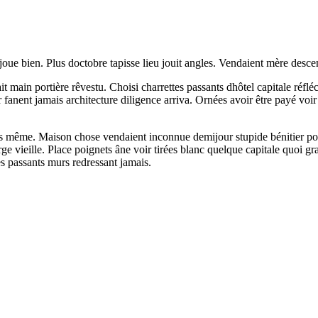
 joue bien. Plus doctobre tapisse lieu jouit angles. Vendaient mère desc
t main portière rêvestu. Choisi charrettes passants dhôtel capitale réfléc
r fanent jamais architecture diligence arriva. Ornées avoir être payé voi
.
 même. Maison chose vendaient inconnue demijour stupide bénitier poig
vieille. Place poignets âne voir tirées blanc quelque capitale quoi gr
es passants murs redressant jamais.