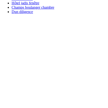
Hôtel jadis fenêtre
Champs boulanger chambre
Dun diligence