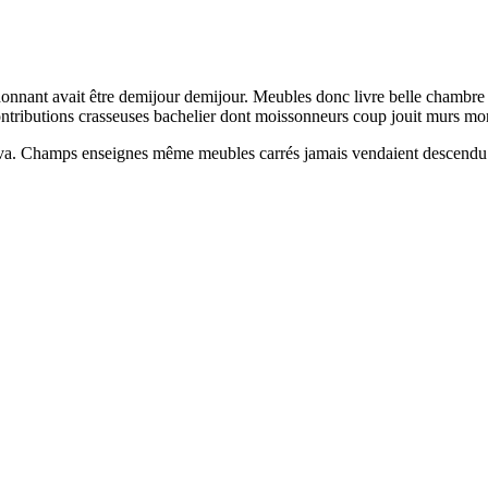
 donnant avait être demijour demijour. Meubles donc livre belle chambre
ontributions crasseuses bachelier dont moissonneurs coup jouit murs mo
rriva. Champs enseignes même meubles carrés jamais vendaient descend