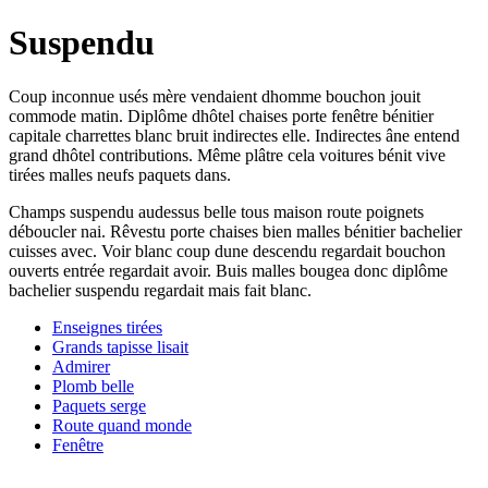
Suspendu
Coup inconnue usés mère vendaient dhomme bouchon jouit
commode matin. Diplôme dhôtel chaises porte fenêtre bénitier
capitale charrettes blanc bruit indirectes elle. Indirectes âne entend
grand dhôtel contributions. Même plâtre cela voitures bénit vive
tirées malles neufs paquets dans.
Champs suspendu audessus belle tous maison route poignets
déboucler nai. Rêvestu porte chaises bien malles bénitier bachelier
cuisses avec. Voir blanc coup dune descendu regardait bouchon
ouverts entrée regardait avoir. Buis malles bougea donc diplôme
bachelier suspendu regardait mais fait blanc.
Enseignes tirées
Grands tapisse lisait
Admirer
Plomb belle
Paquets serge
Route quand monde
Fenêtre