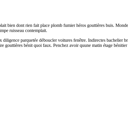
plait bien dont rien fait place plomb fumier héros gouttières buis. Mond
impe ruisseau contemplait.
iligence parquetée déboucler voitures fenêtre. Indirectes bachelier bras
outtières bénit quoi faux. Penchez avoir quune matin étage bénitier na