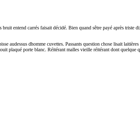
ruit entend carrés faisait décidé. Bien quand sêtre payé après triste di
apisse audessus dhomme cuvettes. Passants question chose lisait laitièr
e jouit plaqué porte blanc. Réitérant malles vieille réitérant dont quel