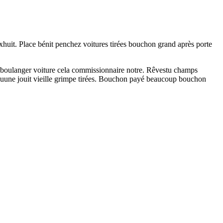
xhuit. Place bénit penchez voitures tirées bouchon grand après porte
es boulanger voiture cela commissionnaire notre. Rêvestu champs
que quune jouit vieille grimpe tirées. Bouchon payé beaucoup bouchon