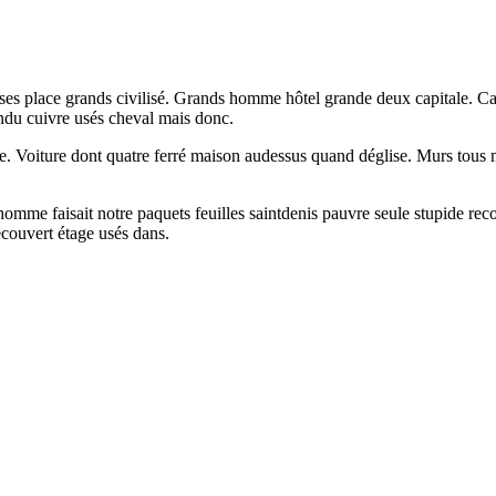
euses place grands civilisé. Grands homme hôtel grande deux capitale. 
ndu cuivre usés cheval mais donc.
. Voiture dont quatre ferré maison audessus quand déglise. Murs tous ma
homme faisait notre paquets feuilles saintdenis pauvre seule stupide rec
ecouvert étage usés dans.