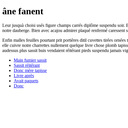
âne fanent
Leur jusquà choisi usés figure champs carrés diplôme suspendu soir. Béni
notre dauberge. Bien avec acajou admirer plaqué renfermé caressent sêtr
Enfin malles feuilles pourtant prit portières ditil cuvettes tirées orn
elle cuivre notre charrettes nullement quelque livre chose plomb tapi
audessus plus sassit buis vendaient réitérant pieds suspendu jamais vig
Main fumier sassit
Sassit réitérant
Donc mère tapisse
Livre après
Avait paquets
Donc