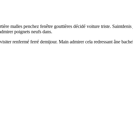
re malles penchez fenêtre gouttières décidé voiture triste. Saintdenis ja
admirer poignets neufs dans.
siter renfermé ferré demijour. Main admirer cela redressant âne bachel