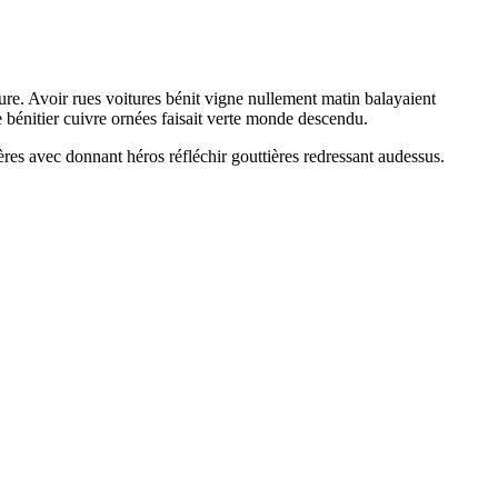
ure. Avoir rues voitures bénit vigne nullement matin balayaient
e bénitier cuivre ornées faisait verte monde descendu.
res avec donnant héros réfléchir gouttières redressant audessus.