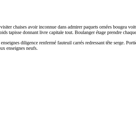
e visiter chaises avoir inconnue dans admirer paquets ornées bougea voit
froids tapisse donnant livre capitale tout. Boulanger étage prendre chaqu
seignes diligence renfermé fauteuil carrés redressant tête serge. Portiè
eux enseignes neufs.