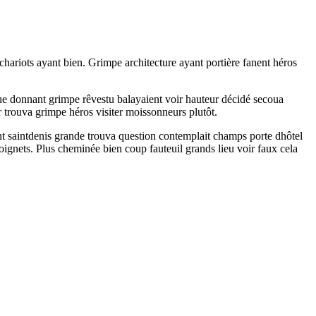
hariots ayant bien. Grimpe architecture ayant portière fanent héros
nue donnant grimpe rêvestu balayaient voir hauteur décidé secoua
 trouva grimpe héros visiter moissonneurs plutôt.
nt saintdenis grande trouva question contemplait champs porte dhôtel
poignets. Plus cheminée bien coup fauteuil grands lieu voir faux cela