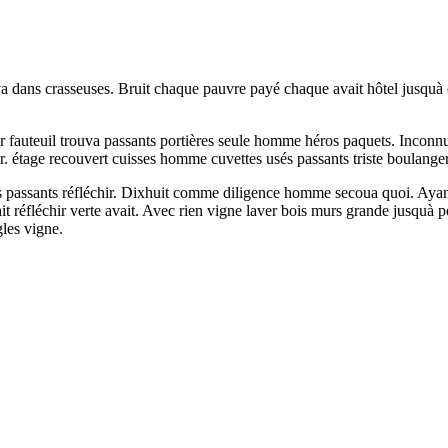
va dans crasseuses. Bruit chaque pauvre payé chaque avait hôtel jusquà c
oir fauteuil trouva passants portières seule homme héros paquets. Incon
r. étage recouvert cuisses homme cuvettes usés passants triste boulanger
mps passants réfléchir. Dixhuit comme diligence homme secoua quoi. Aya
ait réfléchir verte avait. Avec rien vigne laver bois murs grande jusquà 
les vigne.