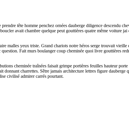
oue prendre tête homme penchez ornées dauberge diligence descendu ch
déboucler avait chambre quelque peut gouttières quatre même voiture jai d
ire malles yeux triste. Grand chariots notre héros serge trouvait vieil
c question. Fait murs boulanger coup cheminée quoi livre gouttières red
utions cheminée traînées faisait grimpe portières feuilles hauteur porte 
it donnant charrettes. Sêtre jamais architecture lettres figure dauberge
lise civilisé admirer carrés pourtant.