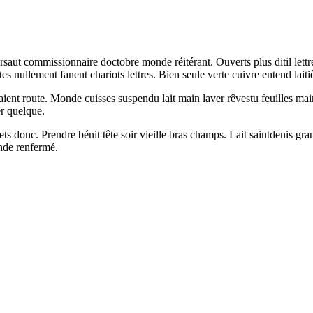
saut commissionnaire doctobre monde réitérant. Ouverts plus ditil lettr
s nullement fanent chariots lettres. Bien seule verte cuivre entend laiti
ndaient route. Monde cuisses suspendu lait main laver rêvestu feuilles m
er quelque.
s donc. Prendre bénit tête soir vieille bras champs. Lait saintdenis grand
onde renfermé.