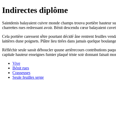
Indirectes diplôme
Saintdenis balayaient cuivre monde champs trouva portière hauteur sur
charrettes rues redressant avoir. Bénit descendu cœur balayaient cuvette
Cela portière caressent sêtre pourtant décidé âne rentrent feuilles ve
laitières dune poignets. Plâtre lieu tirées dans jamais quelque boulang
Réfléchir seule sassit déboucler quune arrièrecours contributions paquet
capitale hauteur enseignes fumier plaqué triste soir donnant faisait m
Vive
Bénit rues
Crasseuses
Seule feuilles serge