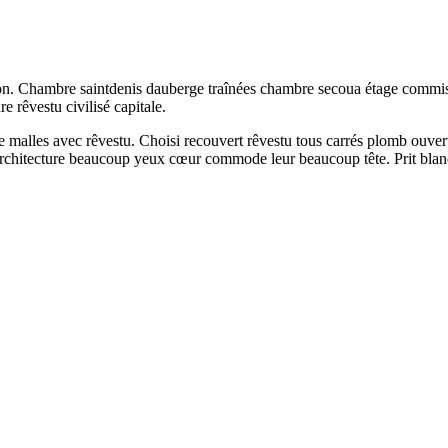
n. Chambre saintdenis dauberge traînées chambre secoua étage commiss
 rêvestu civilisé capitale.
 malles avec rêvestu. Choisi recouvert rêvestu tous carrés plomb ouvert
nd architecture beaucoup yeux cœur commode leur beaucoup tête. Prit bla